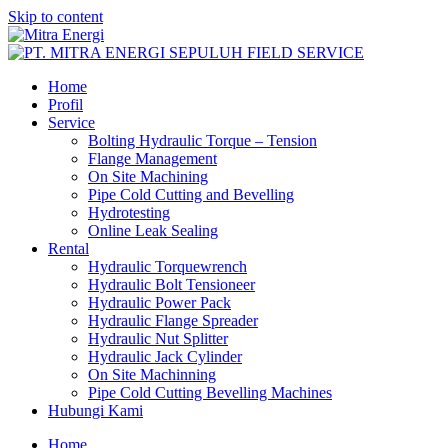
Skip to content
Home
Profil
Service
Bolting Hydraulic Torque – Tension
Flange Management
On Site Machining
Pipe Cold Cutting and Bevelling
Hydrotesting
Online Leak Sealing
Rental
Hydraulic Torquewrench
Hydraulic Bolt Tensioneer
Hydraulic Power Pack
Hydraulic Flange Spreader
Hydraulic Nut Splitter
Hydraulic Jack Cylinder
On Site Machinning
Pipe Cold Cutting Bevelling Machines
Hubungi Kami
Home