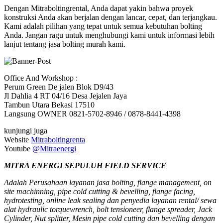
Dengan Mitraboltingrental, Anda dapat yakin bahwa proyek
konstruksi Anda akan berjalan dengan lancar, cepat, dan terjangkau.
Kami adalah pilihan yang tepat untuk semua kebutuhan bolting
Anda. Jangan ragu untuk menghubungi kami untuk informasi lebih
lanjut tentang jasa bolting murah kami.
Office And Workshop :
Perum Green De jalen Blok D9/43
Jl Dahlia 4 RT 04/16 Desa Jejalen Jaya
Tambun Utara Bekasi 17510
Langsung OWNER 0821-5702-8946 / 0878-8441-4398
kunjungi juga
Website
Mitraboltingrenta
Youtube
@Mitraenergi
MITRA ENERGI SEPULUH FIELD SERVICE
Adalah Perusahaan layanan jasa bolting, flange management, on
site machinning, pipe cold cutting & bevelling, flange facing,
hydrotesting, online leak sealing dan penyedia layanan rental/ sewa
alat hydraulic torquewrench, bolt tensioneer, flange spreader, Jack
Cylinder, Nut splitter, Mesin pipe cold cutting dan bevelling dengan