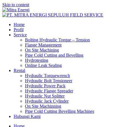
Skip to content
Home
Profil
Service
Bolting Hydraulic Torque – Tension
Flange Management
On Site Machining
Pipe Cold Cutting and Bevelling
Hydrotesting
Online Leak Sealing
Rental
Hydraulic Torquewrench
Hydraulic Bolt Tensioneer
Hydraulic Power Pack
Hydraulic Flange Spreader
Hydraulic Nut Splitter
Hydraulic Jack Cylinder
On Site Machinning
Pipe Cold Cutting Bevelling Machines
Hubungi Kami
Home