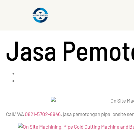
Jasa Pemot
Call/ WA
0821-5702-8946
, jasa pemotongan pipa, onsite serv