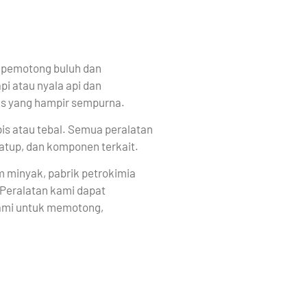
 pemotong buluh dan
pi atau nyala api dan
tas yang hampir sempurna.
is atau tebal. Semua peralatan
katup, dan komponen terkait.
rm minyak, pabrik petrokimia
 Peralatan kami dapat
kami untuk memotong,