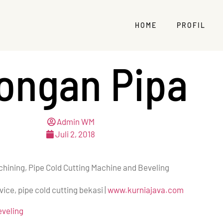
HOME
PROFIL
ongan Pipa
Admin WM
Juli 2, 2018
ice, pipe cold cutting bekasi |
www.kurniajava.com