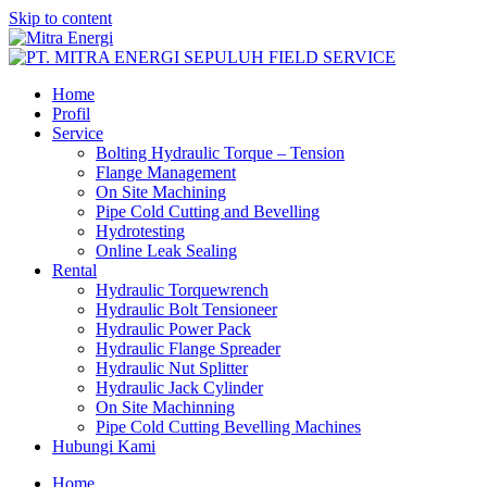
Skip to content
Home
Profil
Service
Bolting Hydraulic Torque – Tension
Flange Management
On Site Machining
Pipe Cold Cutting and Bevelling
Hydrotesting
Online Leak Sealing
Rental
Hydraulic Torquewrench
Hydraulic Bolt Tensioneer
Hydraulic Power Pack
Hydraulic Flange Spreader
Hydraulic Nut Splitter
Hydraulic Jack Cylinder
On Site Machinning
Pipe Cold Cutting Bevelling Machines
Hubungi Kami
Home