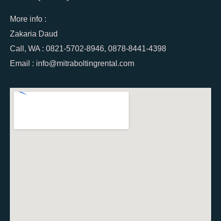
More info :
Zakaria Daud
Call, WA : 0821-5702-8946, 0878-8441-4398
Email : info@mitraboltingrental.com