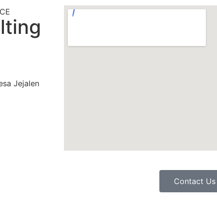
lting
esa Jejalen
Contact Us