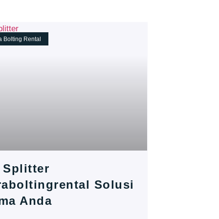
a Bolting Rental
 Splitter
raboltingrental Solusi
ma Anda