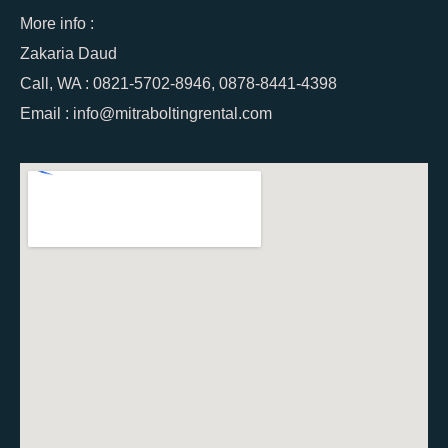
More info :
Zakaria Daud
Call, WA : 0821-5702-8946, 0878-8441-4398
Email : info@mitraboltingrental.com